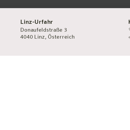
Linz-Urfahr
Donaufeldstraße 3
4040 Linz, Österreich
chluss
 ins Zentrum.
hinger See erholen oder