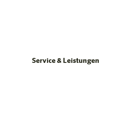
Unsere Zimmer
fahren
Service & Leistungen
nette
Kinderfreundliches
regionales Frühs