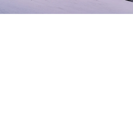
Winter in der Stadt der Kunst und Technologie
Willkommen
in Linz
Willkommen im harry’s home Linz. Dein Zuhause für
winterliche Tage voller Kultur, Genuss und gemütlicher
Momente. Festliche Lichter in der Altstadt,
inspirierende Museen und warme Kaffeehaus-
Momente prägen diese Jahreszeit an der Donau. Deine
Winterauszeit beginnt dort, wo Linz am
stimmungsvollsten ist: mitten in der Kulturhauptstadt
mit viel Herz und Atmosphäre.