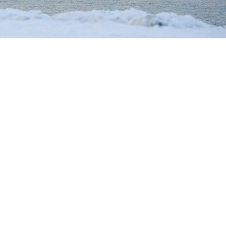
ta Austria. Scopri la poliedrica città
zione. Che si tratti di una visita al
spetta ad ogni angolo. Assapora le
i nella vivace vita notturna. Che si