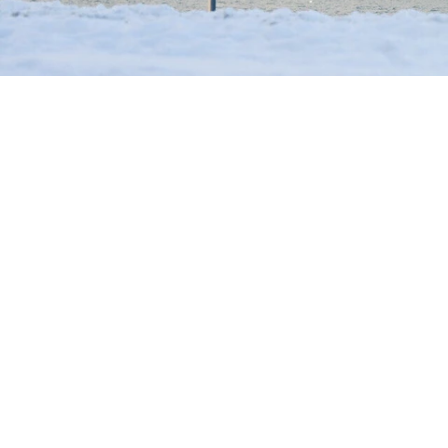
Linz ispira con la creatività urbana,
sul Danubio, dove l’architettura mod
Centro Ars Electronica o di una d
prelibatezze regionali in accoglien