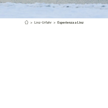
Linz-Urfahr
Esperienza a Linz
Benvenuto a Linz.
 il fascino industriale e l’autentica gioia di vivere dell’Al
erna incontra i vicoli storici e la cultura incontra l’innova
eviazione verso il Pöstlingberg, a Linz l’ispirazione ti a
ti locande, lasciati tentare dalla Linzer Torte o immergit