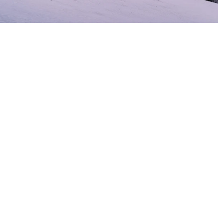
Zima w mieście sztuki i technologii
Witamy
w Linz
Witamy w Harry’s Home Linz. Twój dom na zimowe dni
pełne kultury, przyjemności i przytulnych chwil.
Świąteczne światła na starym mieście, inspirujące
muzea i ciepłe chwile w kawiarni charakteryzują tę porę
roku nad Dunajem. Twoje ferie zimowe rozpoczynają
się tam, gdzie Linz jest najbardziej klimatyczny: w
centrum kulturalnej stolicy z mnóstwem serca i
atmosfery.