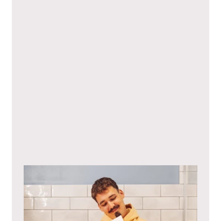
Niniejszym wyrażam zgodę na
politykę prywatności
.*