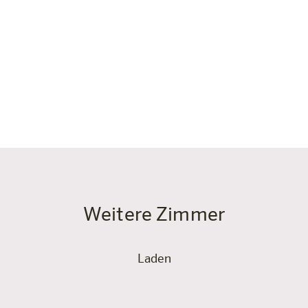
Warum Studio Superior st
Wenn du mehr Platz möchte
bringt dir das Studio Sup
Kleiderschrank, Balkon u
— für mehr Komfort, Frei
Weitere Zimmer
Laden