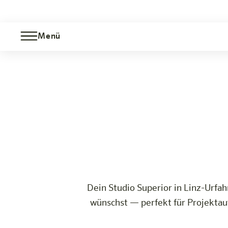
Menü
Studio Superior
Jetzt b
Linz-Urfahr
Das Hotel
Zimmer & Angebote
Erleben
Infos
Dein Studio Superior in Linz-Urfah
wünschst — perfekt für Projektau